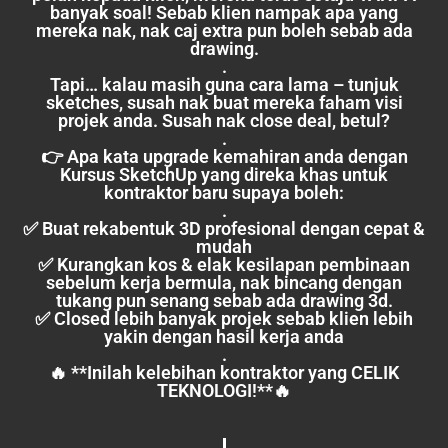
banyak soal! Sebab klien nampak apa yang
mereka nak, nak caj extra pun boleh sebab ada
drawing.
.
Tapi… kalau masih guna cara lama – tunjuk
sketches, susah nak buat mereka faham visi
projek anda. Susah nak close deal, betul?
.
👉 Apa kata upgrade kemahiran anda dengan
Kursus SketchUp yang direka khas untuk
kontraktor baru supaya boleh:
.
✅ Buat rekabentuk 3D profesional dengan cepat &
mudah
✅ Kurangkan kos & elak kesilapan pembinaan
sebelum kerja bermula, nak bincang dengan
tukang pun senang sebab ada drawing 3d.
✅ Closed lebih banyak projek sebab klien lebih
yakin dengan hasil kerja anda
.
🔥 **Inilah kelebihan kontraktor yang CELIK
TEKNOLOGI!**🔥